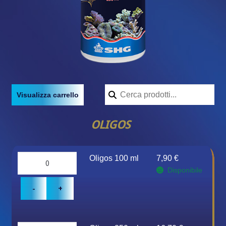
Visualizza carrello
OLIGOS
Quantity
Oligos 100 ml
7,90
€
Disponibile